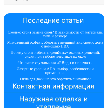
Последние статьи
Сколько стоит замена окон? В зависимости от материала,
типа и размера
Мгновенный эффект: обновите внешний вид своего дома
с помощью ПВХ
Почему стоит избегать «дешёвых» оконных решений:
риски при выборе пластиковых окон
Что такое слуховые окна? Виды и стоимость
Лазерные уровни ADA: выбор, особенности и
применение
Окна для дачи: на что обратить внимание?
Контактная информация
Наружная отделка и
утепление