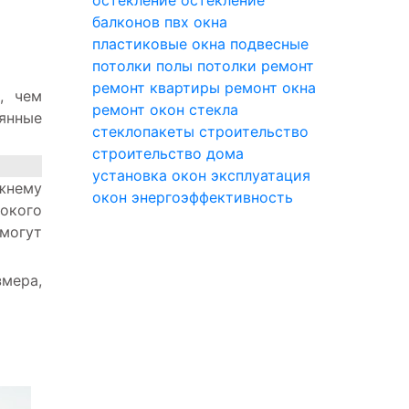
балконов
пвх окна
пластиковые окна
подвесные
потолки
полы
потолки
ремонт
ремонт квартиры
ремонт окна
, чем
ремонт окон
стекла
вянные
стеклопакеты
строительство
строительство дома
установка окон
эксплуатация
ежнему
окон
энергоэффективность
окого
 могут
змера,