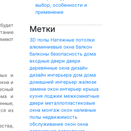
выбор, особенности и
применение
будет
Метки
тание
имеют
3D полы
Натяжные потолки
алюминиевые окна
балкон
балконы
безопасность дома
входные двери
двери
деревянные окна
дизайн
дизайн интерьера
дом
дома
ных и
домашний интерьер
жалюзи
окна и
замена окон
интерьер
крыша
есный
кухня
лоджии
межкомнатные
ама и
двери
металлопластиковые
янные,
окна
монтаж окон
наливные
тся из
полы
недвижимость
обслуживание окон
окна
ства,
остекление
остекление