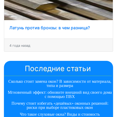
Латунь против бронзы: в чем разница?
4 года назад
Последние статьи
Сколько стоит замена окон? В зависимости от материала,
типа и размера
Мгновенный эффект: обновите внешний вид своего дома
с помощью ПВХ
Почему стоит избегать «дешёвых» оконных решений:
риски при выборе пластиковых окон
Что такое слуховые окна? Виды и стоимость